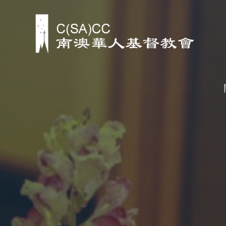
跳
至
内
容