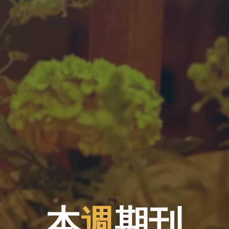
本
週
期
期
刊